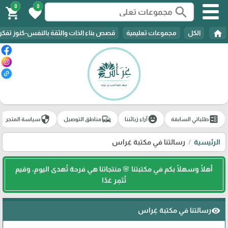
0
0
search
shopping_cart
favorite
home
الكل
مجموعات تعليمية
قصص بناء الذات والثقة بالنفس-كنوز تفك
security
commute
emoji_emotions
ballot
طلباتي السابقة
آراء زبائننا
مناطق التوصيل
سياسة المتجر
الرئيسية
رسالتنا في مكتبة غِراس
أهلًا وسهلًا بكم في مكتبتنا 🌸 منتجاتنا هي فرحة تُهدى اليوم، وقيم
تُثمِر غدًا
رسالتنا في مكتبة غِراس
visibility