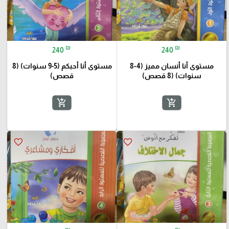
₪
₪
240
240
مستوى أنا أنسان مميز (4-8
مستوى أنا أحبكم (5-9 سنوات) (8
سنوات) (8 قصص)
قصص)
add_shopping_cart
add_shopping_cart
favorite_border
favorite_border