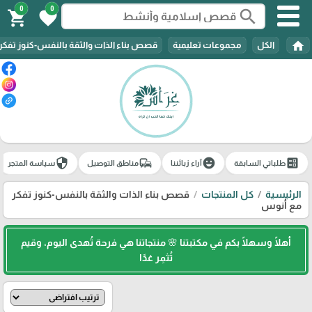
0
0
search
shopping_cart
favorite
home
الكل
مجموعات تعليمية
قصص بناء الذات والثقة بالنفس-كنوز تفك
security
commute
emoji_emotions
ballot
طلباتي السابقة
آراء زبائننا
مناطق التوصيل
سياسة المتجر
الرئيسية
كل المنتجات
قصص بناء الذات والثقة بالنفس-كنوز تفكر
مع أنوس
أهلًا وسهلًا بكم في مكتبتنا 🌸 منتجاتنا هي فرحة تُهدى اليوم، وقيم
تُثمِر غدًا