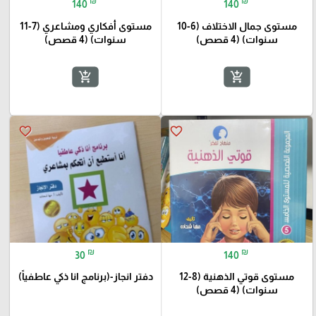
₪
₪
140
140
مستوى جمال الاختلاف (6-10
مستوى أفكاري ومشاعري (7-11
سنوات) (4 قصص)
سنوات) (4 قصص)
add_shopping_cart
add_shopping_cart
favorite_border
favorite_border
₪
₪
30
140
مستوى قوتي الذهنية (8-12
دفتر انجاز-(برنامج انا ذكي عاطفياً)
سنوات) (4 قصص)