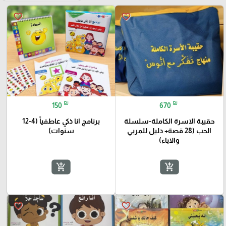
favorite_border
favorite_border
₪
₪
150
670
حقيبة الاسرة الكاملة-سلسلة
برنامج انا ذكي عاطفياً (4-12
الحب (28 قصة+ دليل للمربي
سنوات)
والاباء)
add_shopping_cart
add_shopping_cart
favorite_border
favorite_border