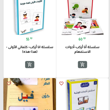
₪
₪
55
60
سلسلة أنا أركب-أدوات
سلسلة انا أركب- كلماتي الأولى -
الاستفهام
(هذا-هذه)
add_shopping_cart
add_shopping_cart
favorite_border
favorite_border