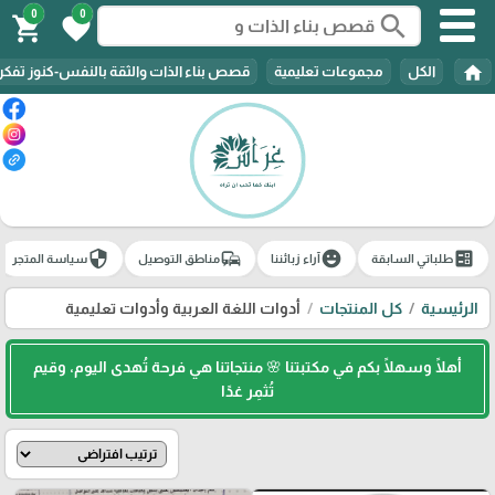
0
0
search
shopping_cart
favorite
home
الكل
مجموعات تعليمية
قصص بناء الذات والثقة بالنفس-كنوز تفك
security
commute
emoji_emotions
ballot
طلباتي السابقة
آراء زبائننا
مناطق التوصيل
سياسة المتجر
الرئيسية
كل المنتجات
أدوات اللغة العربية وأدوات تعليمية
أهلًا وسهلًا بكم في مكتبتنا 🌸 منتجاتنا هي فرحة تُهدى اليوم، وقيم
تُثمِر غدًا