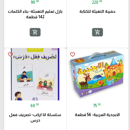
₪
₪
90
220
حقيبة التهيئة للكتابة
بازل تعليم التهجئة- بناء الكلمات
142 قطعة
add_shopping_cart
add_shopping_cart
favorite_border
favorite_border
₪
₪
60
75
الابجدية العربية- 56 قطعة
سلسلة انا اركب- تصريف فعل
درس