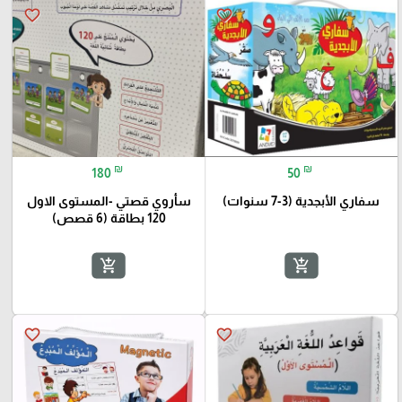
favorite_border
favorite_border
₪
₪
180
50
سفاري الأبجدية (3-7 سنوات)
سأروي قصتي -المستوى الاول
120 بطاقة (6 قصص)
add_shopping_cart
add_shopping_cart
favorite_border
favorite_border