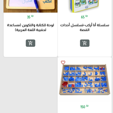
₪
₪
35
65
سلسلة أنا أركب-تسلسل أحداث
لوحة للكتابة والتكوين (مساعدة
القصة
لحقيبة اللغة العربية)
add_shopping_cart
add_shopping_cart
favorite_border
₪
150