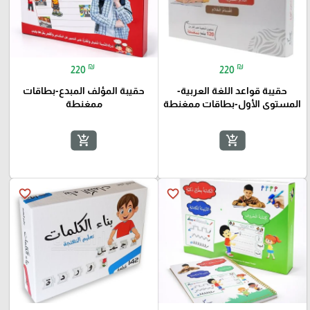
₪
₪
220
220
حقيبة قواعد اللغة العربية-
حقيبة المؤلف المبدع-بطاقات
المستوى الأول-بطاقات ممغنطة
ممغنطة
add_shopping_cart
add_shopping_cart
favorite_border
favorite_border