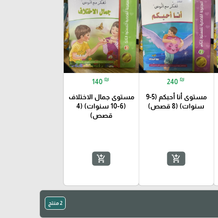
₪
₪
140
240
مستوى أنا أحبكم (5-9
مستوى جمال الاختلاف
سنوات) (8 قصص)
(6-10 سنوات) (4
قصص)
add_shopping_cart
add_shopping_cart
2 منتج