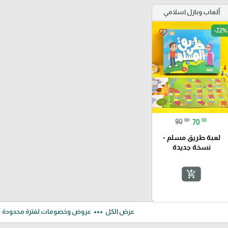
ألعاب وبازل اسلامي
-22%
favorite_border
₪
₪
90
70
لعبة طريق مسلم -
نسخة جديدة
add_shopping_cart
ft
more_horiz
عرض الكل
عروض وخصومات لفترة محدودة