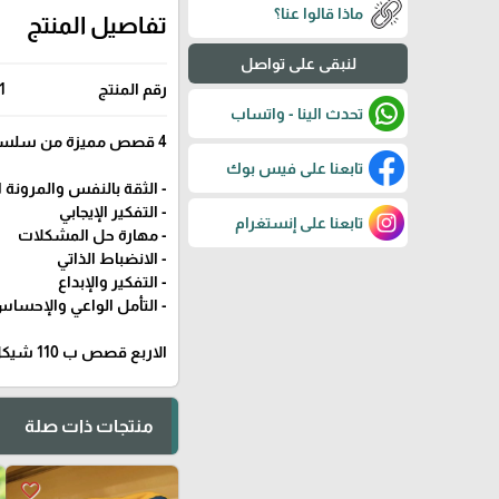
ماذا قالوا عنا؟
تفاصيل المنتج
لنبقى على تواصل
رقم المنتج
1
تحدث الينا - واتساب
4 قصص مميزة من سلسلة أنا إيجابي للأعمار 4 -10 سنوات تساعدك على تنمية:
تابعنا على فيس بوك
- الثقة بالنفس والمرونة 
- التفكير الإيجابي
تابعنا على إنستغرام
- مهارة حل المشكلات
- الانضباط الذاتي
- التفكير والإبداع
- التأمل الواعي والإحساس
الاربع قصص ب 110 شيكل
منتجات ذات صلة
favorite_border