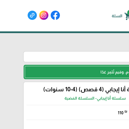
shoppin
السلة
 وقيم تُثمِر غدًا
ي (4 قصص) (4-10 سنوات)
سلسلة أنا إيجابي- السلسلة الفضية
₪
110