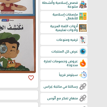
قصص إسلامية وأنشطة
متنوعة
ملصقات إسلامية
للأطفال
أدوات اللغة العربية
وأدوات تعليمية
ترفيه ومنوعات
عرض كل المنتجات
عروض وخصومات لفترة
محدودة
سيتوفر قريباً
favorite_border
رسالتنا في مكتبة غِراس
منهاج تفكر مع أنّوس