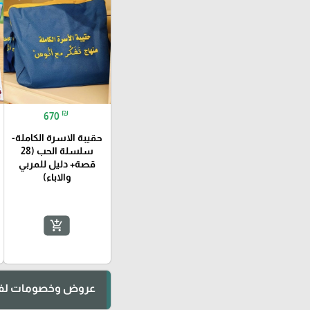
₪
670
حقيبة الاسرة الكاملة-
سلسلة الحب (28
قصة+ دليل للمربي
والاباء)
add_shopping_cart
عروض وخصومات لفت