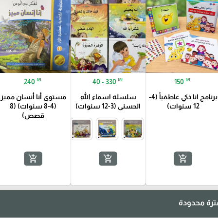
₪
₪
₪
240
40 - 330
150
برنامج انا ذكي عاطفياً (4-
سلسلة اسماء الله
مستوى أنا أنسان مميز
12 سنوات)
الحسنى (3-12 سنوات)
(4-8 سنوات) (8
قصص)
add_shopping_cart
add_shopping_cart
add_shopping_cart
رة محدودة