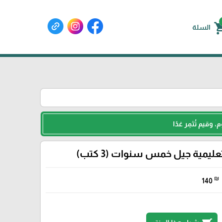
shoppin
السلة
 وقيم تُثمِر غدًا
ليمية جيل خمس سنوات (3 كتب)
₪
140