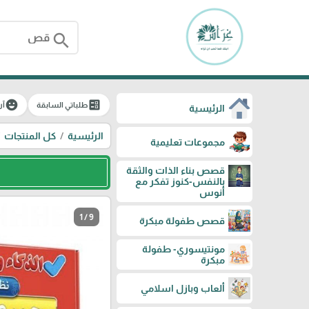
search
emoji_emotions
ballot
طلباتي السابقة
آر
الرئيسية
الرئيسية
كل المنتجات
مجموعات تعليمية
قصص بناء الذات والثقة
بالنفس-كنوز تفكر مع
أنوس
1 / 9
قصص طفولة مبكرة
مونتيسوري- طفولة
مبكرة
ألعاب وبازل اسلامي