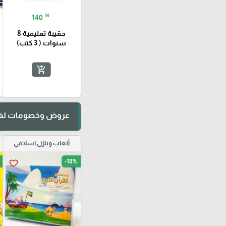
₪
140
حقيبة تعليمية 8
سنوات ( 3 كتب)
add_shopping_cart
عروض وخصومات لفت
ألعاب وبازل اسلامي
-18%
favorite_border