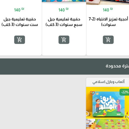
₪
₪
₪
140
140
140
أحجية تعزيز الانتباه (2-7
حقيبة تعليمية جيل
حقيبة تعليمية جيل
سنوات)
سبع سنوات (3 كتب)
ست سنوات (3 كتب)
add_shopping_cart
add_shopping_cart
add_shopping_cart
رة محدودة
ألعاب وبازل اسلامي
-22%
favorite_border