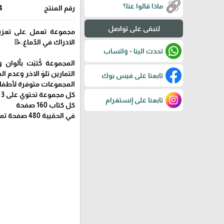
ماذا قالوا عنا؟
رقم المنتج
4
لنبقى على تواصل
مجموعة تعمل على تعزيز 
الادراك في الدّماغ.📝
تحدث الينا - واتساب
المجموعة كُتبَت بألوان
التمارين تلوَ الاخر وعدم ال
تابعنا على فيس بوك
المجموعات متوفرة لأطفال بين ال
كل مجموعة تحتوي على 3 كُتب ( أ ب ج)
تابعنا على إنستغرام
كل كتاب 160 صفحة
في الحقيبة 480 صفحة تمارين.