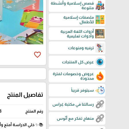
قصص إسلامية وأنشطة
متنوعة
ملصقات إسلامية
للأطفال
أدوات اللغة العربية
وأدوات تعليمية
ترفيه ومنوعات
favorite_border
عرض كل المنتجات
عروض وخصومات لفترة
محدودة
سيتوفر قريباً
تفاصيل المنتج
رسالتنا في مكتبة غِراس
رقم المنتج
3
منهاج تفكر مع أنّوس
📚✨ خلي الدراسة أمتع وأ