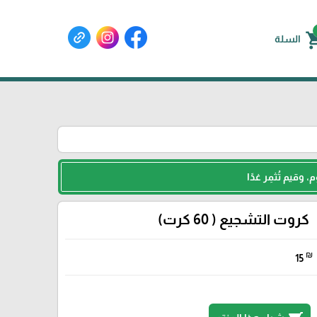
shoppin
السلة
 وقيم تُثمِر غدًا
كروت التشجيع ( 60 كرت)
₪
15