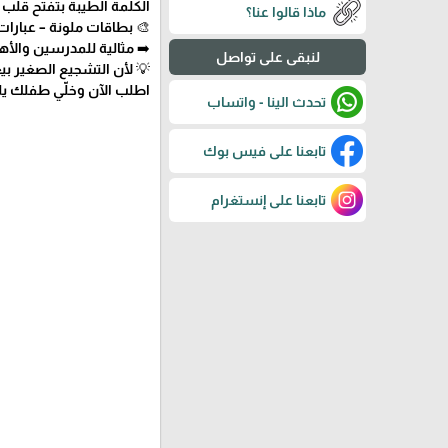
الكلمة الطيبة بتفتح قلب
ماذا قالوا عنا؟
🎨 بطاقات ملونة – عبارا
➡️ مثالية للمدرسين والأها
لنبقى على تواصل
💡 لأن التشجيع الصغير بيع
اطلب الآن وخلّي طفلك يلم
تحدث الينا - واتساب
تابعنا على فيس بوك
تابعنا على إنستغرام