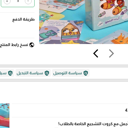
+
-
طريقة الدفع
public
نسخ رابط المنتج
arrow_back_ios
arrow_forward_ios
policy
policy
policy
سياسة التوصيل
سياسة التبديل
سياس
4
جمل مع كروت التشجيع الخاصة بالطلاب!