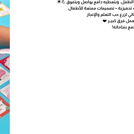
 الطفل، وبتعطيه دافع يواصل ويتفوق 💪🌟
ت تحفيزية – تصميمات ممتعة للأطفال
لي لزرع حب التعلم والإنجاز
مل فرق كبيــر ❤️
ع بنجاحاته!