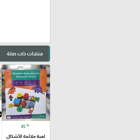
منتجات ذات صلة
favorite_border
₪
45
لعبة ملائمة الأشكال