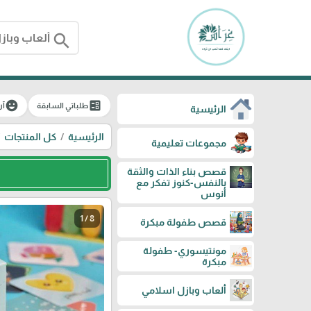
search
emoji_emotions
ballot
طلباتي السابقة
آر
الرئيسية
الرئيسية
كل المنتجات
مجموعات تعليمية
قصص بناء الذات والثقة
بالنفس-كنوز تفكر مع
أنوس
1 / 8
قصص طفولة مبكرة
مونتيسوري- طفولة
مبكرة
ألعاب وبازل اسلامي