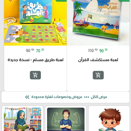
₪
₪
₪
₪
90
70
110
90
لعبة مستكشف القرآن
لعبة طريق مسلم - نسخة جديدة
add_shopping_cart
add_shopping_cart
keyboard_double_arrow_left
more_horiz
عرض الكل
عروض وخصومات لفترة محدودة