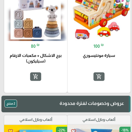
₪
₪
80
100
سيارة مونتيسوري
برج الاشكال + مكعبات الارقام
(سيليكون)
add_shopping_cart
add_shopping_cart
عروض وخصومات لفترة محدودة
2 منتج
ألعاب وبازل اسلامي
ألعاب وبازل اسلامي
-22%
-18%
favorite_border
favorite_border