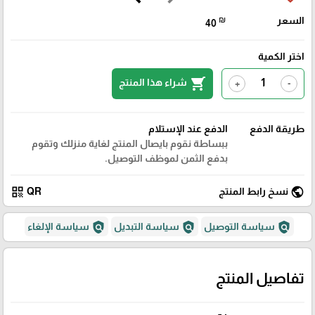
السعر
₪
40
اختر الكمية
shopping_cart
شراء هذا المنتج
+
-
طريقة الدفع
الدفع عند الإستلام
ببساطة نقوم بايصال المنتج لغاية منزلك وتقوم
بدفع الثمن لموظف التوصيل.
qr_code
public
نسخ رابط المنتج
QR
policy
policy
policy
سياسة التوصيل
سياسة التبديل
سياسة الإلغاء
تفاصيل المنتج