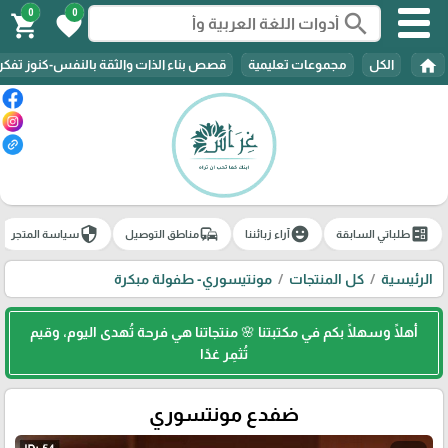
0
0
search
shopping_cart
favorite
home
الكل
مجموعات تعليمية
قصص بناء الذات والثقة بالنفس-كنوز تفك
security
commute
emoji_emotions
ballot
طلباتي السابقة
آراء زبائننا
مناطق التوصيل
سياسة المتجر
الرئيسية
كل المنتجات
مونتيسوري- طفولة مبكرة
أهلًا وسهلًا بكم في مكتبتنا 🌸 منتجاتنا هي فرحة تُهدى اليوم، وقيم
تُثمِر غدًا
ضفدع مونتسوري