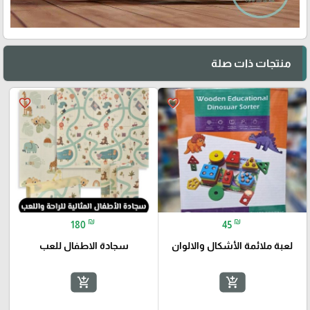
منتجات ذات صلة
favorite_border
favorite_border
₪
₪
180
45
لعبة ملائمة الأشكال والالوان
سجادة الاطفال للعب
add_shopping_cart
add_shopping_cart