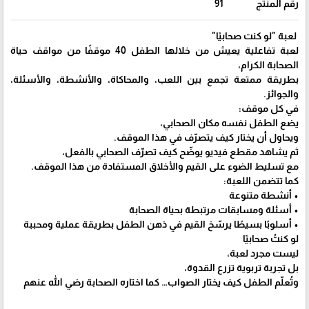
رقم المنتج
91
⁨ لعبة "لو كنت صحابيًا"
لعبة تفاعلية يعيش من خلالها الطفل 40 موقفًا من مواقف حياة
الصحابة الكرام،
بطريقة ممتعة تجمع بين اللعب، والمحاكاة، والأنشطة، والأسئلة،
والجوائز.
في كل موقف:
يضع الطفل نفسه مكان الصحابي،
ويحاول أن يختار كيف يتصرّف في هذا الموقف.
ثم يشاهد مقطع فيديو يوضّح كيف تصرّف الصحابي بالفعل،
مع تسليط الضوء على القيم والأخلاق المستفادة من هذا الموقف.
كما تتضمن اللعبة:
• أنشطة متنوعة
• أسئلة ومسابقات مرتبطة بحياة الصحابة
• أسلوبًا بسيطًا يرسّخ القيم في ذهن الطفل بطريقة عملية ومحببة
لو كنتُ صحابيًا
ليست مجرد لعبة،
بل تجربة تربوية تزرع القدوة،
وتُعلّم الطفل كيف يختار الصواب… كما اختاره الصحابة رضي الله عنهم⁩