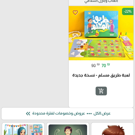
ألعاب وبازل اسلامي
-22%
favorite_border
₪
₪
90
70
لعبة طريق مسلم - نسخة جديدة
add_shopping_cart
keyboard_double_arrow_left
more_horiz
عرض الكل
عروض وخصومات لفترة محدودة