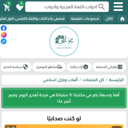
0
0
search
shopping_cart
favorite
home
الكل
مجموعات تعليمية
قصص بناء الذات والثقة بالنفس-كنوز تفك
security
commute
emoji_emotions
ballot
طلباتي السابقة
آراء زبائننا
مناطق التوصيل
سياسة المتجر
الرئيسية
كل المنتجات
ألعاب وبازل اسلامي
أهلًا وسهلًا بكم في مكتبتنا 🌸 منتجاتنا هي فرحة تُهدى اليوم، وقيم
تُثمِر غدًا
لو كنت صحابيًا