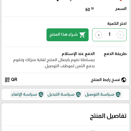
السعر
₪
60
اختر الكمية
shopping_cart
شراء هذا المنتج
+
-
طريقة الدفع
الدفع عند الإستلام
ببساطة نقوم بايصال المنتج لغاية منزلك وتقوم
بدفع الثمن لموظف التوصيل.
qr_code
public
نسخ رابط المنتج
QR
policy
policy
policy
سياسة التوصيل
سياسة التبديل
سياسة الإلغاء
تفاصيل المنتج